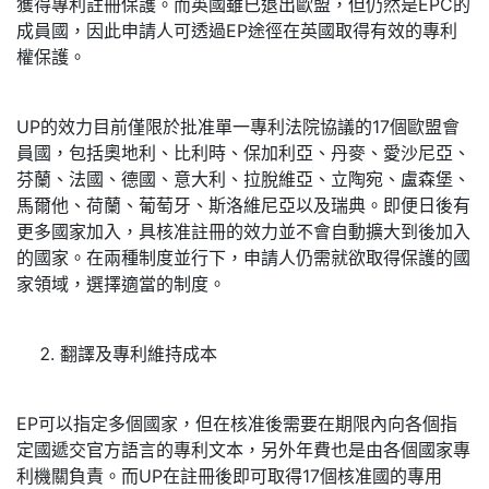
獲得專利註冊保護。而英國雖已退出歐盟，但仍然是EPC的
成員國，因此申請人可透過EP途徑在英國取得有效的專利
權保護。
UP的效力目前僅限於批准單一專利法院協議的17個歐盟會
員國，包括奧地利、比利時、保加利亞、丹麥、愛沙尼亞、
芬蘭、法國、德國、意大利、拉脫維亞、立陶宛、盧森堡、
馬爾他、荷蘭、葡萄牙、斯洛維尼亞以及瑞典。即便日後有
更多國家加入，具核准註冊的效力並不會自動擴大到後加入
的國家。在兩種制度並行下，申請人仍需就欲取得保護的國
家領域，選擇適當的制度。
翻譯及專利維持成本
EP可以指定多個國家，但在核准後需要在期限內向各個指
定國遞交官方語言的專利文本，另外年費也是由各個國家專
利機關負責。而UP在註冊後即可取得17個核准國的專用