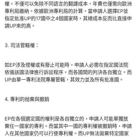
權，不僅可以免除不同語言的翻譯成本，年費也僅需向歐洲
專利局繳納。依據歐洲專利局的計算，當申請人選擇EP並
指定批准UP的17國中之4個國家時，其總成本反而比直接申
請UP來的高。
3. 司法管轄權：
如EP涉及侵權或有廢止可能時，申請人必需在指定國法院
依循該國法律進行訴訟程序，而各國間的判決各自獨立。而
UP由單一專利法院專屬管轄，其效力並及所有批准國。
4. 專利的抛棄與撤銷
EP在各個選定國的權利是各自獨立的，申請人可能單獨放
棄任一國家的專利。而當其中一國的專利權被撤銷時，申請
人在其他國家仍可以行使專利權。而UP無法拋棄特定國家