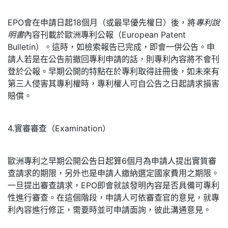
EPO會在申請日起18個月（或最早優先權日）後，將
專利說
明書
內容刊載於歐洲專利公報（European Patent
Bulletin）。這時，如檢索報告已完成，即會一併公告。申
請人若是在公告前撤回專利申請的話，則專利內容將不會刊
登於公報。早期公開的特點在於專利取得註冊後，如未來有
第三人侵害其專利權時，專利權人可自公告之日起請求損害
賠償。
4.實審審查（Examination）
歐洲專利之早期公開公告日起算6個月為申請人提出實質審
查請求的期限，另外也是申請人繳納選定國家費用之期限。
一旦提出審查請求，EPO即會就該發明內容是否具備可專利
性進行審查。在這個階段，申請人可依審查官的意見，就專
利內容進行修正，需要時並可申請面詢，彼此溝通意見。