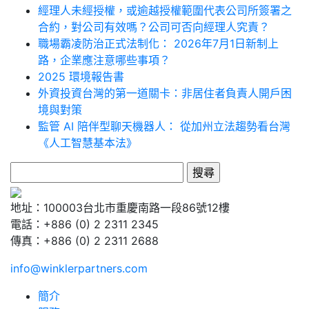
經理人未經授權，或逾越授權範圍代表公司所簽署之
合約，對公司有效嗎？公司可否向經理人究責？
職場霸凌防治正式法制化： 2026年7月1日新制上
路，企業應注意哪些事項？
2025 環境報告書
外資投資台灣的第一道關卡：非居住者負責人開戶困
境與對策
監管 AI 陪伴型聊天機器人： 從加州立法趨勢看台灣
《人工智慧基本法》
搜
尋
關
地址：100003台北市重慶南路一段86號12樓
鍵
電話：+886 (0) 2 2311 2345
字:
傳真：+886 (0) 2 2311 2688
info@winklerpartners.com
簡介