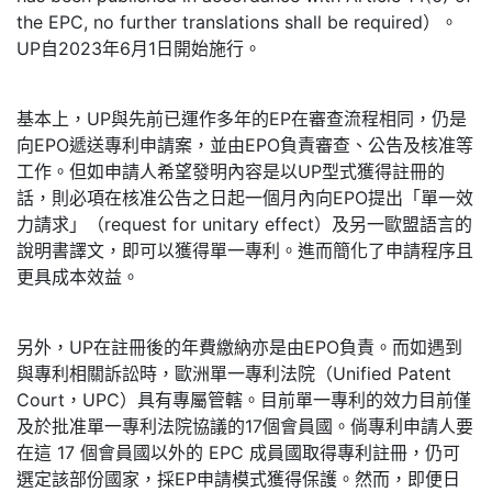
the EPC, no further translations shall be required）。
UP自2023年6月1日開始施行。
基本上，UP與先前已運作多年的EP在審查流程相同，仍是
向EPO遞送專利申請案，並由EPO負責審查、公告及核准等
工作。但如申請人希望發明內容是以UP型式獲得註冊的
話，則必項在核准公告之日起一個月內向EPO提出「單一效
力請求」（request for unitary effect）及另一歐盟語言的
說明書譯文，即可以獲得單一專利。進而簡化了申請程序且
更具成本效益。
另外，UP在註冊後的年費繳納亦是由EPO負責。而如遇到
與專利相關訴訟時，歐洲單一專利法院（Unified Patent
Court，UPC）具有專屬管轄。目前單一專利的效力目前僅
及於批准單一專利法院協議的17個會員國。倘專利申請人要
在這 17 個會員國以外的 EPC 成員國取得專利註冊，仍可
選定該部份國家，採EP申請模式獲得保護。然而，即便日