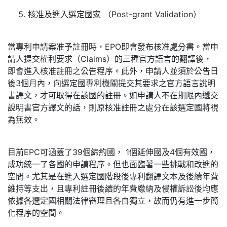
核准及進入選定國家 （Post-grant Validation）
當專利申請案准予註冊時，EPO即會發布核准處分書。當申
請人提交權利要求（Claims）的三種官方語言的翻譯後，
即會進入核准註冊之公告程序。此外，申請人並須於公告日
後3個月內，向選定國專利機關提交其要求之官方語言說明
書譯文，才可取得在該國的註冊。如申請人不在期限內遞交
說明書官方譯文的話，則原核准註冊之處分在該選定國將視
為無效。
目前EPC可涵蓋了39個締約國， 1個延伸國及4個有效國，
成功統一了各國的申請程序。但也面臨著一些挑戰和改進的
空間。尤其是在進入選定國階段後專利翻譯文本及後續年費
維持等支出，且專利註冊後續的年費繳納及侵權訴訟後均應
依據各選定國相關法律審理且各自獨立，故而仍有進一步簡
化程序的空間。