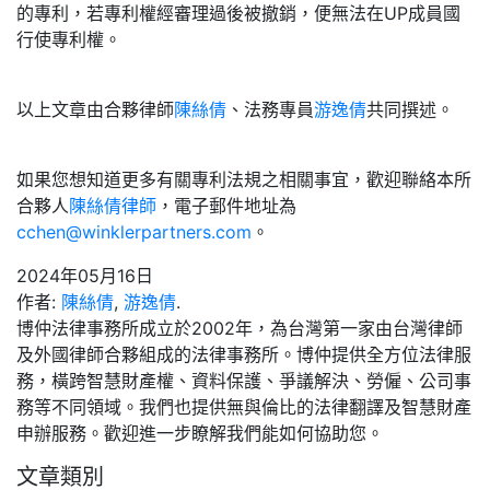
的專利，若專利權經審理過後被撤銷，便無法在UP成員國
行使專利權。
以上文章由合夥律師
陳絲倩
、法務專員
游逸倩
共同撰述。
如果您想知道更多有關專利法規之相關事宜，歡迎聯絡本所
合夥人
陳絲倩律師
，電子郵件地址為
cchen@winklerpartners.com
。
2024年05月16日
作者:
陳絲倩
,
游逸倩
.
博仲法律事務所成立於2002年，為台灣第一家由台灣律師
及外國律師合夥組成的法律事務所。博仲提供全方位法律服
務，橫跨智慧財產權、資料保護、爭議解決、勞僱、公司事
務等不同領域。我們也提供無與倫比的法律翻譯及智慧財產
申辦服務。歡迎進一步瞭解我們能如何協助您。
文章類別