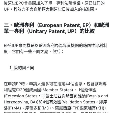
後這些EPC會員國加入了單一專利法院協議，原已註冊的
UP，其效力不會自動擴大到這些日後加入的核准國。
三、歐洲專利（
European Patent, EP
）和歐洲
單一專利（
Unitary Patent, UP
）的比較
EP和UP雖同樣是以歐洲專利局為專責機關的跨國性專利制
度，它們有一些不同之處，包括：
簽約國不同
在申請EP時，申請人最多可在指定44個國家，包含歐洲專
利組織中39個成員國(Member States)， 1個延伸國
(Extension States，即波士尼亞與赫塞哥維納(Bosnia and
Herzegovina, BA))和4個有效國(Validation States，即摩
洛哥(MA)、摩爾多瓦(MD)、突尼西亞(TN)跟柬埔寨(KH))