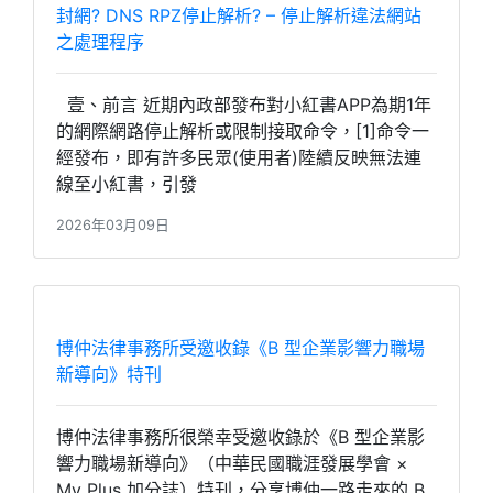
封網? DNS RPZ停止解析? – 停止解析違法網站
之處理程序
壹、前言 近期內政部發布對小紅書APP為期1年
的網際網路停止解析或限制接取命令，[1]命令一
經發布，即有許多民眾(使用者)陸續反映無法連
線至小紅書，引發
2026年03月09日
博仲法律事務所受邀收錄《B 型企業影響力職場
新導向》特刊
博仲法律事務所很榮幸受邀收錄於《B 型企業影
響力職場新導向》（中華民國職涯發展學會 ×
My Plus 加分誌）特刊，分享博仲一路走來的 B