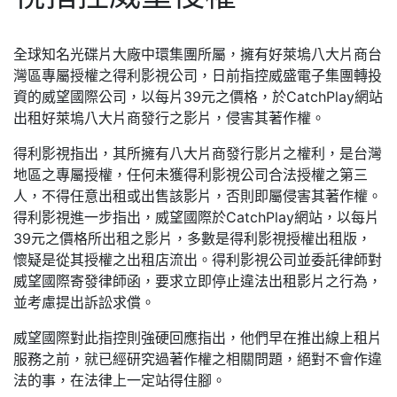
全球知名光碟片大廠中環集團所屬，擁有好萊塢八大片商台
灣區專屬授權之得利影視公司，日前指控威盛電子集團轉投
資的威望國際公司，以每片39元之價格，於CatchPlay網站
出租好萊塢八大片商發行之影片，侵害其著作權。
得利影視指出，其所擁有八大片商發行影片之權利，是台灣
地區之專屬授權，任何未獲得利影視公司合法授權之第三
人，不得任意出租或出售該影片，否則即屬侵害其著作權。
得利影視進一步指出，威望國際於CatchPlay網站，以每片
39元之價格所出租之影片，多數是得利影視授權出租版，
懷疑是從其授權之出租店流出。得利影視公司並委託律師對
威望國際寄發律師函，要求立即停止違法出租影片之行為，
並考慮提出訴訟求償。
威望國際對此指控則強硬回應指出，他們早在推出線上租片
服務之前，就已經研究過著作權之相關問題，絕對不會作違
法的事，在法律上一定站得住腳。