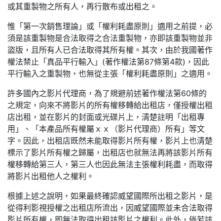
或其重製物之所有人，再行散布或出租之。
惟「第一次銷售理論」或「權利耗盡原則」適用之前提，必
須是該重製物是合法取得之合法重製物，亦即該重製物並非
盜版，且所有人已合法取得其所有權。其次，由於我國著作
權法禁止「真品平行輸入」(著作權法第87條第4款)，因此
平行輸入之重製物，也無從主張「權利耗盡原則」之適用。
許多國內之影片代理商，為了規避前述著作權法第60條的
之規定，向來不將影片的所有權移轉給出租店，僅授權出租
店出租，並在影片的封面或光碟片上，清楚註明「出租專
用」、「本產品所有權屬ｘｘ（影片代理商）所有」等文
字。因此，出租店既然未能取得影片所有權，影片上也清楚
標示了影片所有權之歸屬，出租店也就無法再將該影片所有
權移轉給第三人，第三人也因此無法主張權利耗盡，而取得
將影片出租他人之權利。
根據上述之說明，如果最終確認威望國際所出租之影片，是
從得利影視授權之出租店所流出，因威望國際並未合法取得
影片所有權，即無法取得出租該影片之權利。此外，倘若該