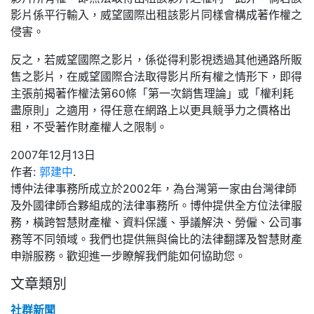
影片係平行輸入，威望國際出租該影片同樣會構成著作權之
侵害。
反之，若威望國際之影片，係從得利影視透過其他通路所販
售之影片，在威望國際合法取得影片所有權之情形下，即得
主張前揭著作權法第60條「第一次銷售理論」或「權利耗
盡原則」之適用，得任意在網路上以更具競爭力之價格出
租，不受著作財產權人之限制。
2007年12月13日
作者:
郭建中
.
博仲法律事務所成立於2002年，為台灣第一家由台灣律師
及外國律師合夥組成的法律事務所。博仲提供全方位法律服
務，橫跨智慧財產權、資料保護、爭議解決、勞僱、公司事
務等不同領域。我們也提供無與倫比的法律翻譯及智慧財產
申辦服務。歡迎進一步瞭解我們能如何協助您。
文章類別
社群新聞