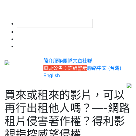
簡介
服務
團隊
文章
社群
重要公告：詐騙警示
聯絡
中文 (台灣)
English
買來或租來的影片，可以
再行出租他人嗎？—-網路
租片侵害著作權？得利影
視指控威望侵權