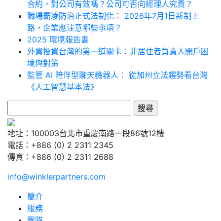
合約，對公司有效嗎？公司可否向經理人究責？
職場霸凌防治正式法制化： 2026年7月1日新制上
路，企業應注意哪些事項？
2025 環境報告書
外資投資台灣的第一道關卡：非居住者負責人開戶困
境與對策
監管 AI 陪伴型聊天機器人： 從加州立法趨勢看台灣
《人工智慧基本法》
搜
尋
關
地址：100003台北市重慶南路一段86號12樓
鍵
電話：+886 (0) 2 2311 2345
字:
傳真：+886 (0) 2 2311 2688
info@winklerpartners.com
簡介
服務
團隊