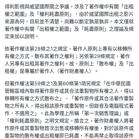
得利影視與威望國際間之爭議，涉及了著作權中有關「出租
權之範圍」及「權利耗盡原則」，由於威望國際出租之影片
來源為何，目前並不清楚，尚難以斷定孰是孰非。本文僅就
著作權中有關「出租權之範圍」及「耗盡原則」之理論及規
定來加以說明。
依著作權法第28條之1之規定，著作人原則上專有以移轉所
有權之方式，散布其著作之權利；另依第29條規定，著作
人另專有出租其著作之權利。故，原則上「散布權」及「出
租權」是專屬於著作人（著作財產權人）。
但著作權法第59條之1及第60條第1項另規定「在中華民國
管轄區域內取得著作原件或其合法重製物所有權之人，得以
移轉所有權之方式散布之」、「著作原件或其合法著作重製
物之所有人，得出租該原件或重製物。但錄音及電腦程式著
作，不適用之」。此為學理上所稱「第一次銷售理論」或
「權利耗盡原則」之明文規定。換言之，著作財產權人將著
作原件或其重製物首次出售或移轉所有權後，對於該原件或
重製物的散布權或出租權即已耗盡，不能再禁止取得該原件