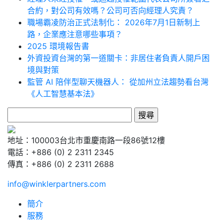
合約，對公司有效嗎？公司可否向經理人究責？
職場霸凌防治正式法制化： 2026年7月1日新制上
路，企業應注意哪些事項？
2025 環境報告書
外資投資台灣的第一道關卡：非居住者負責人開戶困
境與對策
監管 AI 陪伴型聊天機器人： 從加州立法趨勢看台灣
《人工智慧基本法》
搜
尋
關
地址：100003台北市重慶南路一段86號12樓
鍵
電話：+886 (0) 2 2311 2345
字:
傳真：+886 (0) 2 2311 2688
info@winklerpartners.com
簡介
服務