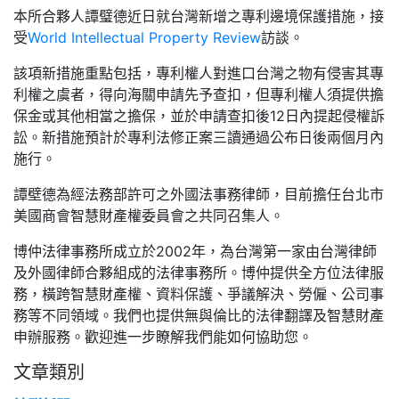
本所合夥人譚璧德近日就台灣新增之專利邊境保護措施，接
受
World Intellectual Property Review
訪談。
該項新措施重點包括，專利權人對進口台灣之物有侵害其專
利權之虞者，得向海關申請先予查扣，但專利權人須提供擔
保金或其他相當之擔保，並於申請查扣後12日內提起侵權訴
訟。新措施預計於專利法修正案三讀通過公布日後兩個月內
施行。
譚壁德為經法務部許可之外國法事務律師，目前擔任台北市
美國商會智慧財產權委員會之共同召集人。
博仲法律事務所成立於2002年，為台灣第一家由台灣律師
及外國律師合夥組成的法律事務所。博仲提供全方位法律服
務，橫跨智慧財產權、資料保護、爭議解決、勞僱、公司事
務等不同領域。我們也提供無與倫比的法律翻譯及智慧財產
申辦服務。歡迎進一步瞭解我們能如何協助您。
文章類別