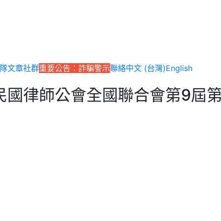
隊
文章
社群
重要公告：詐騙警示
聯絡
中文 (台灣)
English
民國律師公會全國聯合會第9屆第