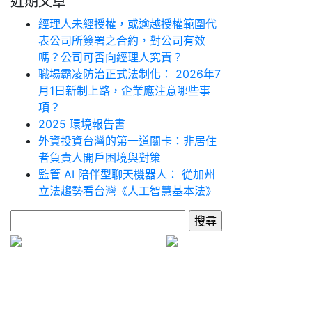
近期文章
經理人未經授權，或逾越授權範圍代
表公司所簽署之合約，對公司有效
嗎？公司可否向經理人究責？
職場霸凌防治正式法制化： 2026年7
月1日新制上路，企業應注意哪些事
項？
2025 環境報告書
外資投資台灣的第一道關卡：非居住
者負責人開戶困境與對策
監管 AI 陪伴型聊天機器人： 從加州
立法趨勢看台灣《人工智慧基本法》
搜
尋
關
鍵
字: