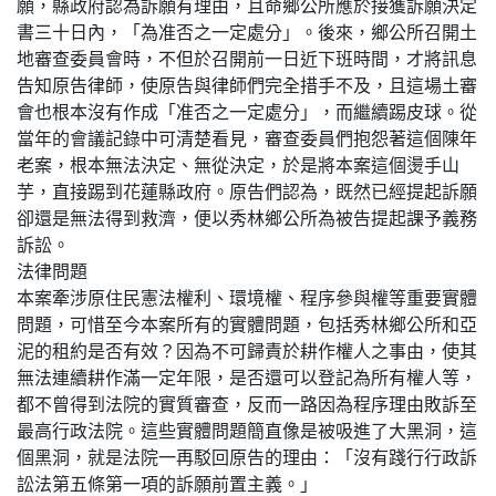
願，縣政府認為訴願有理由，且命鄉公所應於接獲訴願決定
書三十日內，「為准否之一定處分」。後來，鄉公所召開土
地審查委員會時，不但於召開前一日近下班時間，才將訊息
告知原告律師，使原告與律師們完全措手不及，且這場土審
會也根本沒有作成「准否之一定處分」，而繼續踢皮球。從
當年的會議記錄中可清楚看見，審查委員們抱怨著這個陳年
老案，根本無法決定、無從決定，於是將本案這個燙手山
芋，直接踢到花蓮縣政府。原告們認為，既然已經提起訴願
卻還是無法得到救濟，便以秀林鄉公所為被告提起課予義務
訴訟。
法律問題
本案牽涉原住民憲法權利、環境權、程序參與權等重要實體
問題，可惜至今本案所有的實體問題，包括秀林鄉公所和亞
泥的租約是否有效？因為不可歸責於耕作權人之事由，使其
無法連續耕作滿一定年限，是否還可以登記為所有權人等，
都不曾得到法院的實質審查，反而一路因為程序理由敗訴至
最高行政法院。這些實體問題簡直像是被吸進了大黑洞，這
個黑洞，就是法院一再駁回原告的理由：「沒有踐行行政訴
訟法第五條第一項的訴願前置主義。」