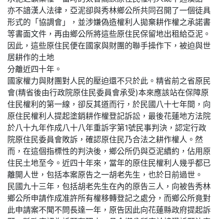
亦不諳漢人法律，亞泥卻與秀林鄉公所共同召開了一個徒具
形式的「協調會」，並涉嫌偽造權利人拋棄耕作權之承諾書
等書面文件，再由鄉公所將這些原住民保留地出租給亞泥。
因此，這些原住民便在國家與財團的聯手操作下，被迫與世
居耕作的土地
分離近四十年。
國家權力與財團對人民的壓迫還不只於此。精省前之省原民
會(精省後由行政院原住民委員會承受)本來應該站在保障原
住民權利的第一線，卻反其道而行，於民國八十七年間，向
原住民權利人提起塗銷耕作權登記訴訟，最後花蓮地方法院
於八十九年作成八十八年重訴字第1號民事判決，認定行政
院原住民委員會敗訴，確認原住民乃合法之耕作權人。然
而，在這個指標性的判決後，鄉公所仍與亞泥續約，佔用原
住民土地至今。近四十年來，當年的原住民權利人幾乎都已
離開人世，包括本案原告之一胡老先生，也於日前過世。
民國九十三年，包括胡老先生在內的原告三人，向被告秀林
鄉公所申請作成准許所有權移轉登記之處分，而鄉公所竟對
此申請案不聞不問長達一年，原告因此向花蓮縣政府提起訴