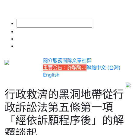
簡介
服務
團隊
文章
社群
重要公告：詐騙警示
聯絡
中文 (台灣)
English
行政救濟的黑洞地帶從行
政訴訟法第五條第一項
「經依訴願程序後」的解
釋談起