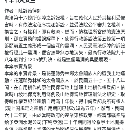
作者：陸詩薇律師
憲法第十六條所保障之訴訟權，旨在確保人民於其權利受侵
害時，有依法定程序提起訴訟，並受法院公平審判之權利，
換言之，有權利，即有救濟。然而，這樣理所當然的憲法原
則，卻在實務的錯誤解釋下，使得行政訴訟法第五條第一項
訴願前置主義形成一個幽深的黑洞，人民受憲法保障的訴訟
權行經此一黑洞，便會無聲無息地消失，最高行政法院九十
八年度判字1205號判決，就是這個黑洞的具體展現。
本案事實背景
本案的事實背景，是花蓮縣秀林鄉太魯閣族人的還我土地運
動。花蓮縣秀林鄉的太魯閣族人，於民國五十七、五十八年
間，在自用耕作的原住民保留地上辦理土地耕作權登記。依
當時山坡地保育利用條例及山地保留地管理辦法之規定，取
得耕作權登記並連續自用滿十年後，得申請登記為所有權人
(現上開規定之連續自用期間已修改短為五年)。然而，民國
六十二年間，由於當時政府的產業東移政策，經濟部礦業局
給予亞洲水泥公司(下稱亞泥)二十年期間得於系爭土地開採
水泥之礦業權。當時的太魯閣族原住民權利人既不通漢語、