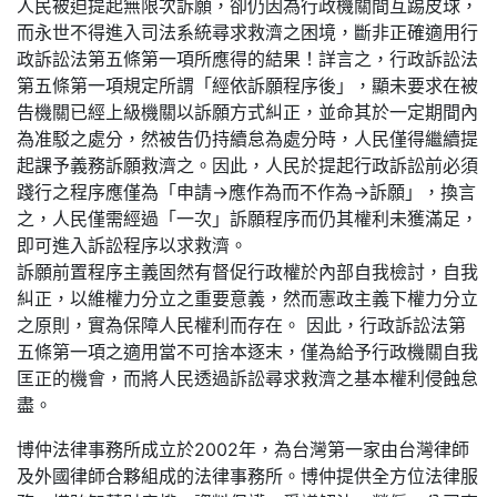
人民被迫提起無限次訴願，卻仍因為行政機關間互踢皮球，
而永世不得進入司法系統尋求救濟之困境，斷非正確適用行
政訴訟法第五條第一項所應得的結果！詳言之，行政訴訟法
第五條第一項規定所謂「經依訴願程序後」，顯未要求在被
告機關已經上級機關以訴願方式糾正，並命其於一定期間內
為准駁之處分，然被告仍持續怠為處分時，人民僅得繼續提
起課予義務訴願救濟之。因此，人民於提起行政訴訟前必須
踐行之程序應僅為「申請→應作為而不作為→訴願」，換言
之，人民僅需經過「一次」訴願程序而仍其權利未獲滿足，
即可進入訴訟程序以求救濟。
訴願前置程序主義固然有督促行政權於內部自我檢討，自我
糾正，以維權力分立之重要意義，然而憲政主義下權力分立
之原則，實為保障人民權利而存在。 因此，行政訴訟法第
五條第一項之適用當不可捨本逐末，僅為給予行政機關自我
匡正的機會，而將人民透過訴訟尋求救濟之基本權利侵蝕怠
盡。
博仲法律事務所成立於2002年，為台灣第一家由台灣律師
及外國律師合夥組成的法律事務所。博仲提供全方位法律服