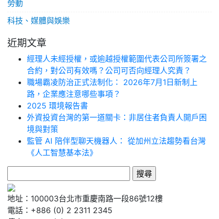
勞動
科技、媒體與娛樂
近期文章
經理人未經授權，或逾越授權範圍代表公司所簽署之
合約，對公司有效嗎？公司可否向經理人究責？
職場霸凌防治正式法制化： 2026年7月1日新制上
路，企業應注意哪些事項？
2025 環境報告書
外資投資台灣的第一道關卡：非居住者負責人開戶困
境與對策
監管 AI 陪伴型聊天機器人： 從加州立法趨勢看台灣
《人工智慧基本法》
搜
尋
關
地址：100003台北市重慶南路一段86號12樓
鍵
電話：+886 (0) 2 2311 2345
字: