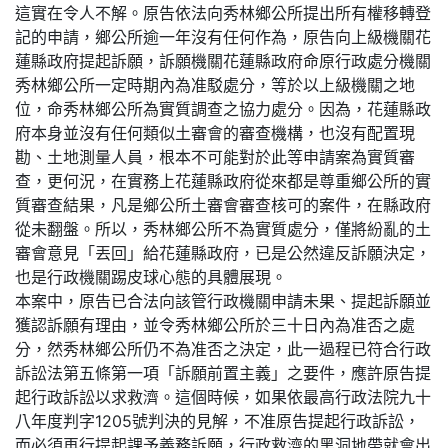
這實在令人不解。原告依法向秀林鄉公所提出所有權移轉登
記的申請，鄉公所逾一年沒有任何作為，原告向上級機關花
蓮縣政府提起訴願，訴願機關花蓮縣政府命原行政處分機關
秀林鄉公所一定時期內為准駁處分，等於以上級機關之地
位，命秀林鄉公所為實質調查之協力處分。因為，花蓮縣政
府本身並沒有任何類似土審會的審查機構，也沒有配置現
勘、土地測量人員，根本不可能對於此等申請案為實質審
查，更何況，在實務上花蓮縣政府從來都是尊重鄉公所的實
質審查結果，凡是鄉公所土審會審查核可的案件，在縣政府
從未翻盤。所以，秀林鄉公所不為實質處分，僅將紛亂的土
審會意見「丟回」給花蓮縣政府，已是公然違反訴願決定，
也是行政機關踢皮球心態的具體展現。
本案中，原告已合法向該管行政機關申請未果、提起訴願並
獲認訴願有理由，並令秀林鄉公所於三十日內為准否之處
分，然秀林鄉公所仍不為准否之決定，此一過程已符合行政
訴訟法第五條第一項「訴願前置主義」之要件，應許原告提
起行政訴訟以求救濟。這個時候，如果依最高行政法院九十
八年度判字1205號判決的見解，不准原告提起行政訴訟，
而必須再行提起課予義務訴願，行政救濟的黑洞地帶就會出