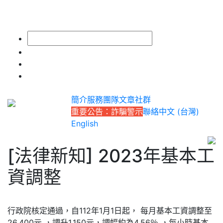
簡介
服務
團隊
文章
社群
重要公告：詐騙警示
聯絡
中文 (台灣)
English
[法律新知] 2023年基本工
資調整
行政院核定通過，自112年1月1日起， 每月基本工資調整至
26,400元 ，調升1,150元，調幅約為4.56％ ，每小時基本