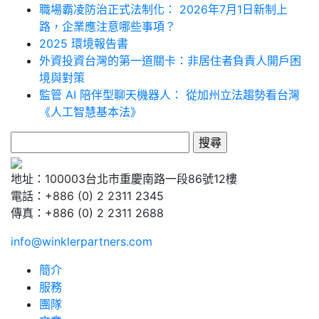
職場霸凌防治正式法制化： 2026年7月1日新制上
路，企業應注意哪些事項？
2025 環境報告書
外資投資台灣的第一道關卡：非居住者負責人開戶困
境與對策
監管 AI 陪伴型聊天機器人： 從加州立法趨勢看台灣
《人工智慧基本法》
搜
尋
關
地址：100003台北市重慶南路一段86號12樓
鍵
電話：+886 (0) 2 2311 2345
字:
傳真：+886 (0) 2 2311 2688
info@winklerpartners.com
簡介
服務
團隊